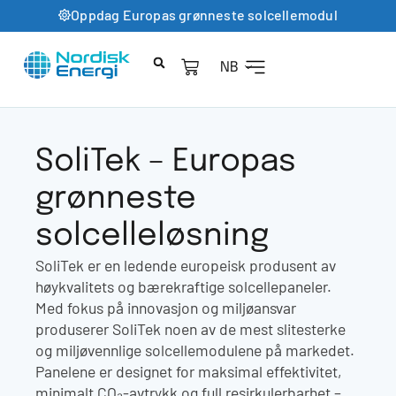
Oppdag Europas grønneste solcellemodul
NB
SoliTek – Europas
grønneste
solcelleløsning
SoliTek er en ledende europeisk produsent av
høykvalitets og bærekraftige solcellepaneler.
Med fokus på innovasjon og miljøansvar
produserer SoliTek noen av de mest slitesterke
og miljøvennlige solcellemodulene på markedet.
Panelene er designet for maksimal effektivitet,
minimalt CO₂-avtrykk og full resirkulerbarhet –