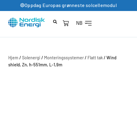
Oppdag Europas grønneste solcellemodul
NB
Hjem
/
Solenergi
/
Monteringssystemer
/
Flatt tak
/ Wind
shield, Zn, h-551mm, L-1,9m