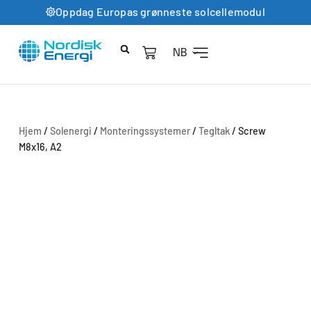
Oppdag Europas grønneste solcellemodul
NB
Hjem
/
Solenergi
/
Monteringssystemer
/
Tegltak
/ Screw
M8x16, A2