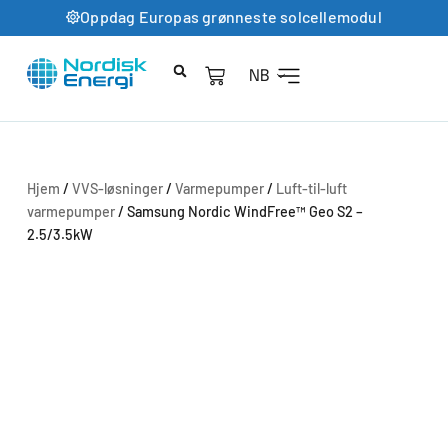
Oppdag Europas grønneste solcellemodul
NB
Hjem
/
VVS-løsninger
/
Varmepumper
/
Luft-til-luft
varmepumper
/ Samsung Nordic WindFree™ Geo S2 –
2.5/3.5kW