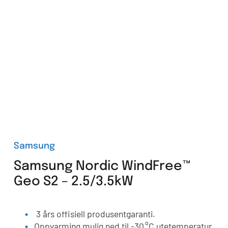
Samsung
Samsung Nordic WindFree™
Geo S2 – 2.5/3.5kW
3 års offisiell produsentgaranti.
Oppvarming mulig ned til -30 °C utetemperatur.