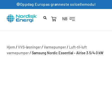
Oppdag Europas grønneste solcellemodul
NB
Hjem
/
VVS-løsninger
/
Varmepumper
/
Luft-til-luft
varmepumper
/ Samsung Nordic Essential – Airise 3.5/4.0 kW