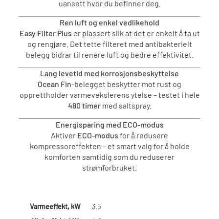
uansett hvor du befinner deg.
Ren luft og enkel vedlikehold
Easy Filter Plus
er plassert slik at det er enkelt å ta ut
og rengjøre. Det tette filteret med antibakterielt
belegg bidrar til renere luft og bedre effektivitet.
Lang levetid med korrosjonsbeskyttelse
Ocean Fin
-belegget beskytter mot rust og
opprettholder varmevekslerens ytelse – testet i hele
480 timer
med saltspray.
Energisparing med ECO-modus
Aktiver
ECO-modus
for å redusere
kompressoreffekten – et smart valg for å holde
komforten samtidig som du reduserer
strømforbruket.
Varmeeffekt, kW
3.5