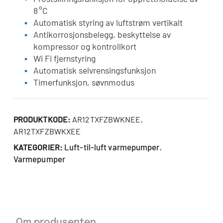
8 °C
Automatisk styring av luftstrøm vertikalt
Antikorrosjonsbelegg, beskyttelse av
kompressor og kontrollkort
Wi Fi fjernstyring
Automatisk selvrensingsfunksjon
Timerfunksjon, søvnmodus
PRODUKTKODE:
AR12TXFZBWKNEE,
AR12TXFZBWKXEE
Luft-til-luft varmepumper
KATEGORIER:
,
Varmepumper
Om produsenten