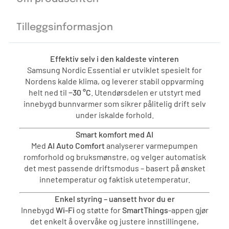
Tilleggsinformasjon
Effektiv selv i den kaldeste vinteren
Samsung Nordic Essential er utviklet spesielt for
Nordens kalde klima, og leverer stabil oppvarming
helt ned til
−30 °C
. Utendørsdelen er utstyrt med
innebygd bunnvarmer som sikrer pålitelig drift selv
under iskalde forhold.
Smart komfort med AI
Med
AI Auto Comfort
analyserer varmepumpen
romforhold og bruksmønstre, og velger automatisk
det mest passende driftsmodus – basert på ønsket
innetemperatur og faktisk utetemperatur.
Enkel styring – uansett hvor du er
Innebygd
Wi-Fi
og støtte for
SmartThings
-appen gjør
det enkelt å overvåke og justere innstillingene,