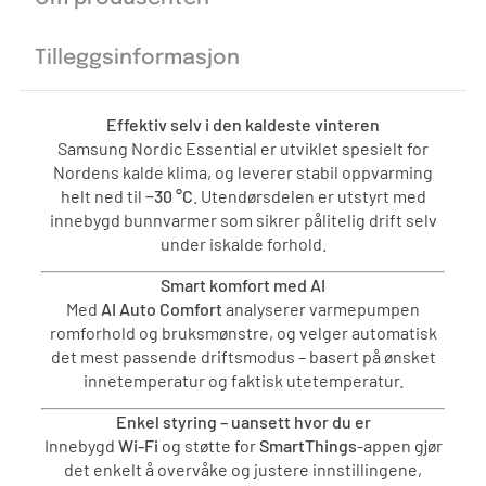
Tilleggsinformasjon
Effektiv selv i den kaldeste vinteren
Samsung Nordic Essential er utviklet spesielt for
Nordens kalde klima, og leverer stabil oppvarming
helt ned til
−30 °C
. Utendørsdelen er utstyrt med
innebygd bunnvarmer som sikrer pålitelig drift selv
under iskalde forhold.
Smart komfort med AI
Med
AI Auto Comfort
analyserer varmepumpen
romforhold og bruksmønstre, og velger automatisk
det mest passende driftsmodus – basert på ønsket
innetemperatur og faktisk utetemperatur.
Enkel styring – uansett hvor du er
Innebygd
Wi-Fi
og støtte for
SmartThings
-appen gjør
det enkelt å overvåke og justere innstillingene,