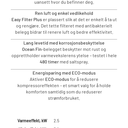
uansett hvor du befinner deg.
Ren luft og enkel vedlikehold
Easy Filter Plus
er plassert slik at det er enkelt å ta ut
og rengjøre. Det tette filteret med antibakterielt
belegg bidrar til renere luft og bedre effektivitet.
Lang levetid med korrosjonsbeskyttelse
Ocean Fin
-belegget beskytter mot rust og
opprettholder varmevekslerens ytelse – testet i hele
480 timer
med saltspray.
Energisparing med ECO-modus
Aktiver
ECO-modus
for å redusere
kompressoreffekten – et smart valg for å holde
komforten samtidig som du reduserer
strømforbruket.
Varmeeffekt, kW
2.5