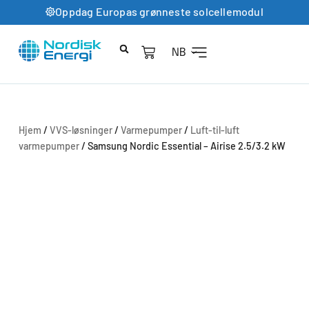
Oppdag Europas grønneste solcellemodul
NB
Hjem
/
VVS-løsninger
/
Varmepumper
/
Luft-til-luft
varmepumper
/ Samsung Nordic Essential – Airise 2.5/3.2 kW