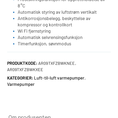
8 °C
Automatisk styring av luftstrøm vertikalt
Antikorrosjonsbelegg, beskyttelse av
kompressor og kontrollkort
Wi Fi fjernstyring
Automatisk selvrensingsfunksjon
Timerfunksjon, søvnmodus
PRODUKTKODE:
AR09TXFZBWKNEE,
AR09TXFZBWKXEE
Luft-til-luft varmepumper
KATEGORIER:
,
Varmepumper
Om produsenten