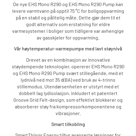
De nye EHS Mono R290 og EHS Mono R290 Pump kan
levere varmtvann på opptil 75 °C for boligoppvarming
på en stabil og pålitelig måte. Dette gjør dem til et
godt alternativ som erstatning for eldre
varmesystemer i boliger som tidligere var avhengige
av gasskjeler for oppvarming.
Vår høytemperatur-varmepumpe med lavt støynivå
Drevet av en kombinasjon av innovative
støydempende teknologier, opererer EHS Mono R290
og EHS Mono R290 Pump svært stillegående, med et
lydnivå ned mot 35 d(BA) ved bruk av 4-trinns
stillemodus. Utendørsenheten er utstyrt med et
dobbelt lag lydisolasjon, inkludert et patentert
Groove Grid Felt-design, som effektivt blokkerer og
absorberer støy fra kompressorkomponentene og
vibrasjoner.
Smart tilkobling
SmartThings Energy tilbyr avanserte løsninger for