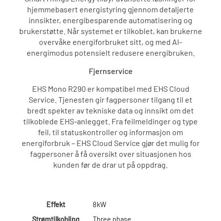
hjemmebasert energistyring gjennom detaljerte
innsikter, energibesparende automatisering og
brukerstøtte. Når systemet er tilkoblet, kan brukerne
overvåke energiforbruket sitt, og med AI-
energimodus potensielt redusere energibruken.
Fjernservice
EHS Mono R290 er kompatibel med EHS Cloud
Service. Tjenesten gir fagpersoner tilgang til et
bredt spekter av tekniske data og innsikt om det
tilkoblede EHS-anlegget. Fra feilmeldinger og type
feil, til statuskontroller og informasjon om
energiforbruk – EHS Cloud Service gjør det mulig for
fagpersoner å få oversikt over situasjonen hos
kunden før de drar ut på oppdrag.
Effekt
8kW
Strømtilkobling
Three phase