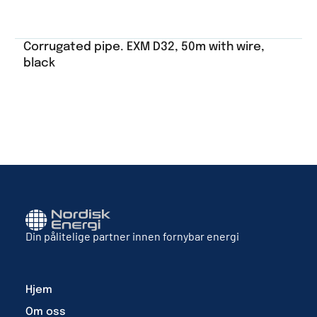
Corrugated pipe. EXM D32, 50m with wire,
black
Din pålitelige partner innen fornybar energi
Hjem
Om oss