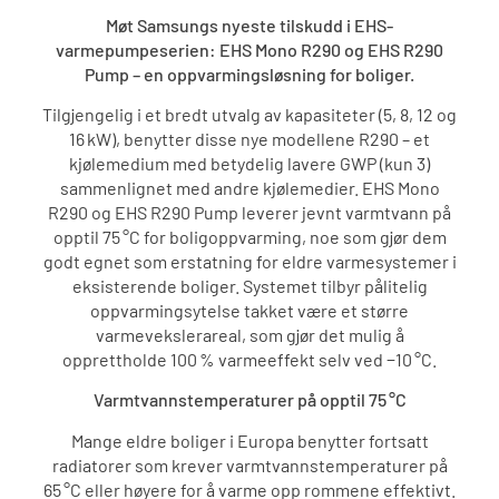
Møt Samsungs nyeste tilskudd i EHS-
varmepumpeserien: EHS Mono R290 og EHS R290
Pump – en oppvarmingsløsning for boliger.
Tilgjengelig i et bredt utvalg av kapasiteter (5, 8, 12 og
16 kW), benytter disse nye modellene R290 – et
kjølemedium med betydelig lavere GWP (kun 3)
sammenlignet med andre kjølemedier. EHS Mono
R290 og EHS R290 Pump leverer jevnt varmtvann på
opptil 75 °C for boligoppvarming, noe som gjør dem
godt egnet som erstatning for eldre varmesystemer i
eksisterende boliger. Systemet tilbyr pålitelig
oppvarmingsytelse takket være et større
varmevekslerareal, som gjør det mulig å
opprettholde 100 % varmeeffekt selv ved −10 °C.
Varmtvannstemperaturer på opptil 75 °C
Mange eldre boliger i Europa benytter fortsatt
radiatorer som krever varmtvannstemperaturer på
65 °C eller høyere for å varme opp rommene effektivt.