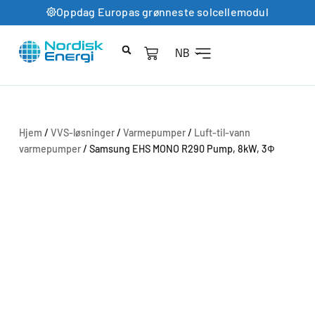
Oppdag Europas grønneste solcellemodul
NB
Hjem
/
VVS-løsninger
/
Varmepumper
/
Luft-til-vann
varmepumper
/ Samsung EHS MONO R290 Pump, 8kW, 3Ф