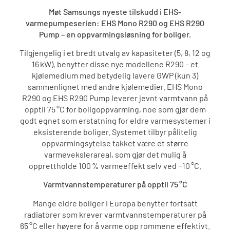
Møt Samsungs nyeste tilskudd i EHS-
varmepumpeserien: EHS Mono R290 og EHS R290
Pump – en oppvarmingsløsning for boliger.
Tilgjengelig i et bredt utvalg av kapasiteter (5, 8, 12 og
16 kW), benytter disse nye modellene R290 – et
kjølemedium med betydelig lavere GWP (kun 3)
sammenlignet med andre kjølemedier. EHS Mono
R290 og EHS R290 Pump leverer jevnt varmtvann på
opptil 75 °C for boligoppvarming, noe som gjør dem
godt egnet som erstatning for eldre varmesystemer i
eksisterende boliger. Systemet tilbyr pålitelig
oppvarmingsytelse takket være et større
varmevekslerareal, som gjør det mulig å
opprettholde 100 % varmeeffekt selv ved −10 °C.
Varmtvannstemperaturer på opptil 75 °C
Mange eldre boliger i Europa benytter fortsatt
radiatorer som krever varmtvannstemperaturer på
65 °C eller høyere for å varme opp rommene effektivt.