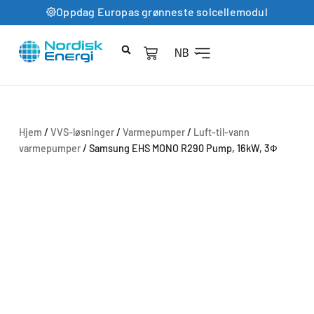
Oppdag Europas grønneste solcellemodul
NB
Hjem
/
VVS-løsninger
/
Varmepumper
/
Luft-til-vann
varmepumper
/ Samsung EHS MONO R290 Pump, 16kW, 3Ф