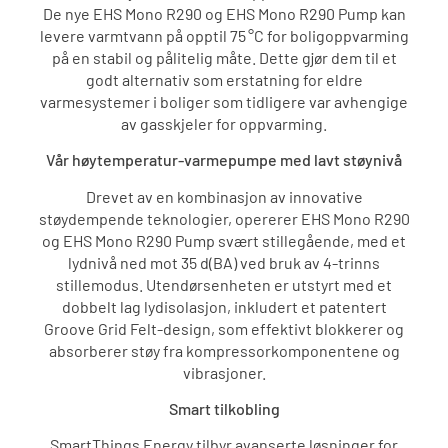
De nye EHS Mono R290 og EHS Mono R290 Pump kan
levere varmtvann på opptil 75 °C for boligoppvarming
på en stabil og pålitelig måte. Dette gjør dem til et
godt alternativ som erstatning for eldre
varmesystemer i boliger som tidligere var avhengige
av gasskjeler for oppvarming.
Vår høytemperatur-varmepumpe med lavt støynivå
Drevet av en kombinasjon av innovative
støydempende teknologier, opererer EHS Mono R290
og EHS Mono R290 Pump svært stillegående, med et
lydnivå ned mot 35 d(BA) ved bruk av 4-trinns
stillemodus. Utendørsenheten er utstyrt med et
dobbelt lag lydisolasjon, inkludert et patentert
Groove Grid Felt-design, som effektivt blokkerer og
absorberer støy fra kompressorkomponentene og
vibrasjoner.
Smart tilkobling
SmartThings Energy tilbyr avanserte løsninger for