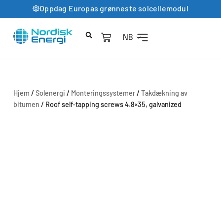
Oppdag Europas grønneste solcellemodul
NB
Hjem
/
Solenergi
/
Monteringssystemer
/
Takdækning av
bitumen
/ Roof self-tapping screws 4.8×35, galvanized