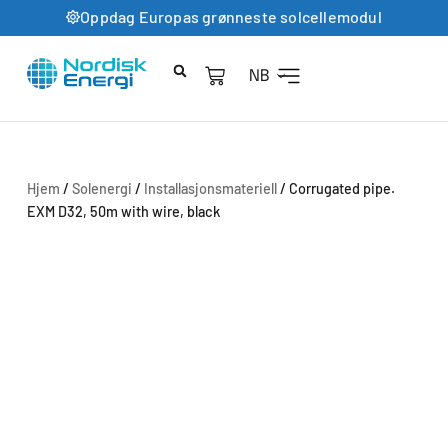
Oppdag Europas grønneste solcellemodul
NB
Hjem
/
Solenergi
/
Installasjonsmateriell
/ Corrugated pipe.
EXM D32, 50m with wire, black