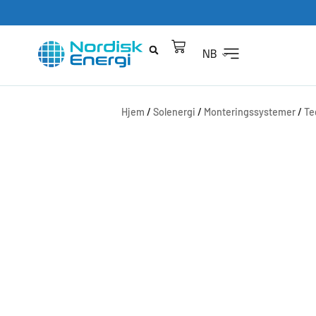
NB
Hjem
/
Solenergi
/
Monteringssystemer
/
Te