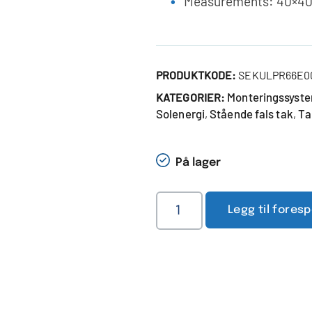
Measurements: 40×4
PRODUKTKODE:
SEKULPR66E0
Monteringssyst
KATEGORIER:
Solenergi
Stående fals tak
Ta
,
,
På lager
Legg til fores