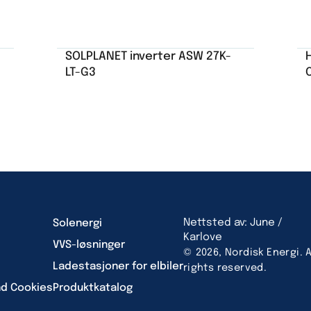
SOLPLANET inverter ASW 27K-
LT-G3
Nettsted av: June /
Solenergi
Karlove
VVS-løsninger
© 2026, Nordisk Energi. A
Ladestasjoner for elbiler
rights reserved.
nd Cookies
Produktkatalog