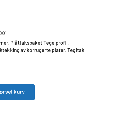
0
001
emer
Plåttakspaket Tegelprofil
,
,
ktekking av korrugerte plater
Tegltak
,
pørsel kurv