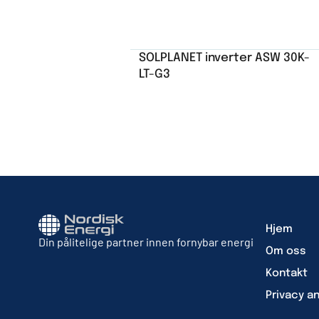
SOLPLANET inverter ASW 30K-
LT-G3
Hjem
Din pålitelige partner innen fornybar energi
Om oss
Kontakt
Privacy a