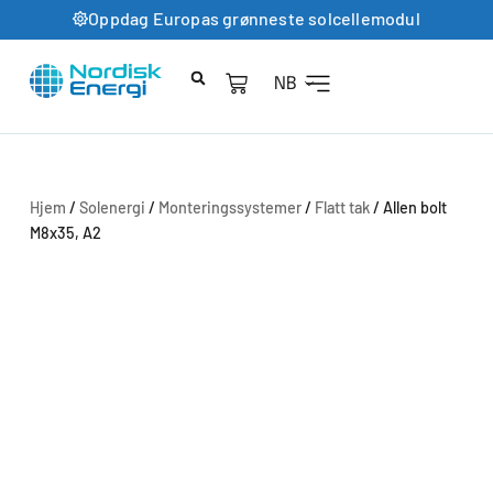
Oppdag Europas grønneste solcellemodul
NB
Hjem
/
Solenergi
/
Monteringssystemer
/
Flatt tak
/ Allen bolt
M8x35, A2