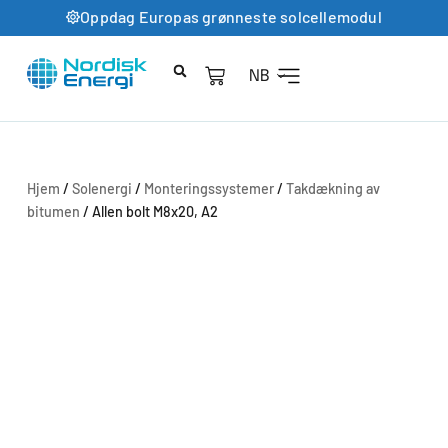
Oppdag Europas grønneste solcellemodul
NB
Hjem
/
Solenergi
/
Monteringssystemer
/
Takdækning av
bitumen
/ Allen bolt M8x20, A2