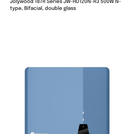
Jolywood 187R Series JW-HD120N-R3 500W N-
type, Bifacial, double glass