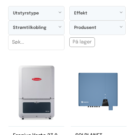
Utstyrstype
Effekt
Strømtilkobling
Produsent
På lager