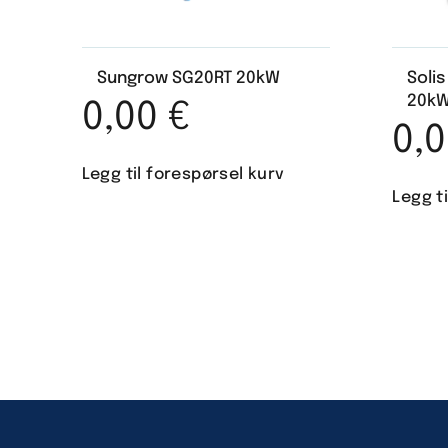
Sungrow SG20RT 20kW
Soli
20k
0,00
€
0,
Legg til forespørsel kurv
Legg t