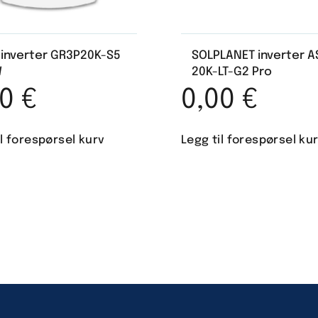
s inverter GR3P20K-S5
SOLPLANET inverter 
W
20K-LT-G2 Pro
00
€
0,00
€
il forespørsel kurv
Legg til forespørsel ku