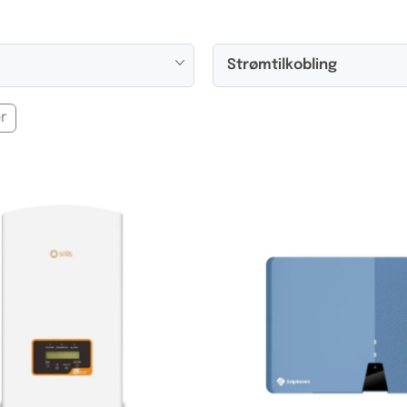
Strømtilkobling
r