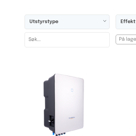
Utstyrstype
Effekt
På lage