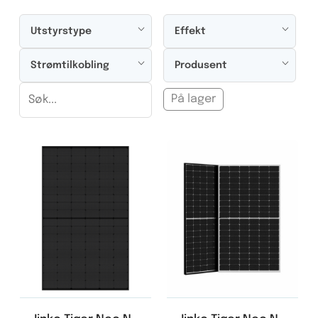
Utstyrstype
Effekt
Strømtilkobling
Produsent
På lager