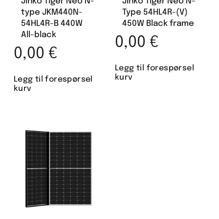
Jinko Tiger Neo N-
Jinko Tiger Neo N-
type JKM440N-
Type 54HL4R-(V)
54HL4R-B 440W
450W Black frame
All-black
0,00
€
0,00
€
Legg til forespørsel
kurv
Legg til forespørsel
kurv