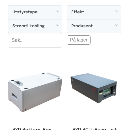
Utstyrstype
Effekt
Strømtilkobling
Produsent
På lager